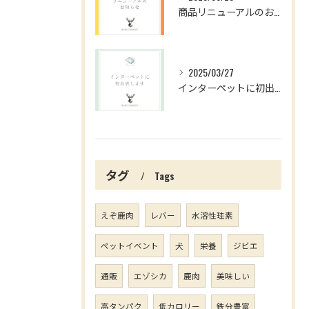
商品リニューアルのお知らせ
2025/03/27
インターペットに初出店します
タグ
Tags
えぞ鹿肉
レバー
水溶性珪素
ペットイベント
犬
栄養
ジビエ
通販
エゾシカ
鹿肉
美味しい
高タンパク
低カロリー
鉄分豊富