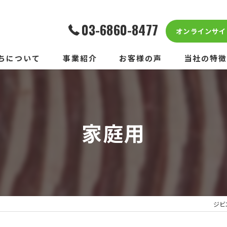
03-6860-8477
オンラインサイ
ちについて
事業紹介
お客様の声
当社の特徴
「ROKKA」のご案内
安心
「ROKKA FOR YOU」のご案内
ドッグフード
家庭用
「ROKKA FOR DOG」のご案内
アレルギー
水溶性珪素【UMO®SPARK】
家庭用
磁気ネックレス【ANGLE PET】
健康
ジビ