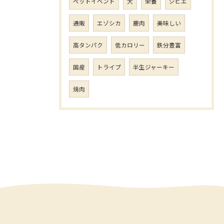
ペットイベント
犬
栄養
ジビエ
通販
エゾシカ
鹿肉
美味しい
高タンパク
低カロリー
鉄分豊富
国産
トライプ
半生ジャーキー
焼肉