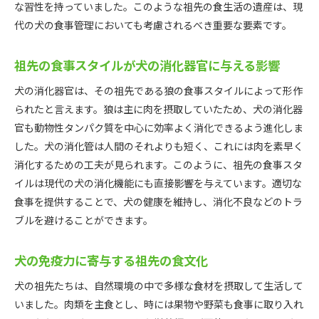
な習性を持っていました。このような祖先の食生活の遺産は、現
古代の狩猟生活から学ぶ栄養バランス
代の犬の食事管理においても考慮されるべき重要な要素です。
狩猟時代の食材がもたらす健康効果
祖先の食材が現代に与える影響
祖先の食事スタイルが犬の消化器官に与える影響
犬の本能に基づく食材選択の秘訣
犬の消化器官は、その祖先である狼の食事スタイルによって形作
犬の健康を支える祖先の食事スタイルの秘密
られたと言えます。狼は主に肉を摂取していたため、犬の消化器
犬の健康維持に必要な栄養要素
官も動物性タンパク質を中心に効率よく消化できるよう進化しま
祖先の食事が犬の体調に与えるメリット
した。犬の消化管は人間のそれよりも短く、これには肉を素早く
消化するための工夫が見られます。このように、祖先の食事スタ
犬の健康を保つ食事リズムの導入
イルは現代の犬の消化機能にも直接影響を与えています。適切な
祖先の食事スタイルを取り入れる効果
食事を提供することで、犬の健康を維持し、消化不良などのトラ
犬の健康サポートに役立つ食材
ブルを避けることができます。
祖先の食事法が現代の犬に与える影響
犬の祖先の食事から学ぶ適切な栄養バランス
犬の免疫力に寄与する祖先の食文化
犬の栄養バランスの基礎知識
犬の祖先たちは、自然環境の中で多様な食材を摂取して生活して
祖先の食事に見る理想的な栄養構成
いました。肉類を主食とし、時には果物や野菜も食事に取り入れ
犬の健康維持に必要な栄養素