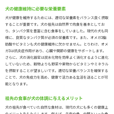
犬の健康維持に必要な栄養要素
犬が健康を維持するためには、適切な栄養素をバランス良く摂取
することが重要です。犬の祖先は自然界で肉食を基本としてお
り、タンパク質を豊富に含む食事をしていました。現代の犬も同
様に、良質なタンパク質が必須の栄養素です。また、オメガ3脂
肪酸やビタミンも犬の健康維持に欠かせません。とりわけ、オメ
ガ3は抗炎症作用があり、心臓や関節の健康をサポートします。
さらに、犬の消化器官は炭水化物を効率よく消化するように進化
していないため、穀物よりも野菜や果物からビタミンやミネラル
を摂取することが望ましいです。適切な栄養バランスを確保する
ことで、犬の免疫力を高め、健康で活力ある生活を送ることが可
能となります。
祖先の食事が犬の体調に与えるメリット
犬の祖先が食べていた自然な食材は、現代の犬にも多くの健康上
のメリットをもたらします。例えば、生肉や骨、内臓といった食