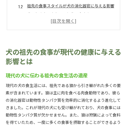
祖先の食事スタイルが犬の消化器官に与える影響
犬の免疫力に寄与する祖先の食文化
食材選択が犬の長寿に及ぼす効果
犬の行動に表れる祖先の食性影響
祖先の食文化を現代の犬の健康にもたらす方法
犬の食事スタイル変遷から学ぶ自然食の取り入れ方
犬の祖先の食事が現代の健康に与える
歴史から紐解く犬の食生活の進化
影響とは
犬の自然な食材選択のポイント
祖先の食生活を模倣した現代の食事法
現代の犬に伝わる祖先の食生活の遺産
犬の体に合った自然食スタイルの導入法
現代の犬の食生活には、祖先である狼から引き継がれた多くの要
自然食材を取り入れる際の注意点
素が含まれています。狼は主に肉を食べる肉食動物であり、彼ら
犬の食事変遷が示す自然食の魅力
の消化器官は動物性タンパク質を効率的に消化するよう進化して
きました。これが現代の犬にも受け継がれており、犬の食事には
犬の祖先が狩猟生活で摂取していた食材の特徴
動物性タンパク質が欠かせません。また、狼は狩猟によって食料
肉食性を支える食材選びのポイント
を得ていたため、一度に多くの食事を摂取することができるよう
犬が好む祖先の食材リスト