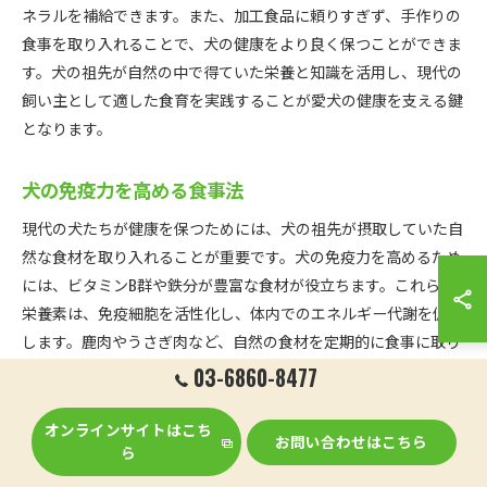
ネラルを補給できます。また、加工食品に頼りすぎず、手作りの
食事を取り入れることで、犬の健康をより良く保つことができま
す。犬の祖先が自然の中で得ていた栄養と知識を活用し、現代の
飼い主として適した食育を実践することが愛犬の健康を支える鍵
となります。
犬の免疫力を高める食事法
現代の犬たちが健康を保つためには、犬の祖先が摂取していた自
然な食材を取り入れることが重要です。犬の免疫力を高めるため
には、ビタミンB群や鉄分が豊富な食材が役立ちます。これらの
栄養素は、免疫細胞を活性化し、体内でのエネルギー代謝を促進
します。鹿肉やうさぎ肉など、自然の食材を定期的に食事に取り
入れることで、犬の体は病原体に対する抵抗力を強化します。さ
03-6860-8477
らに、これらの食材は犬の消化器系に優しく、健康的な体重維持
にも効果的です。
オンラインサイトはこち
お問い合わせはこちら
ら