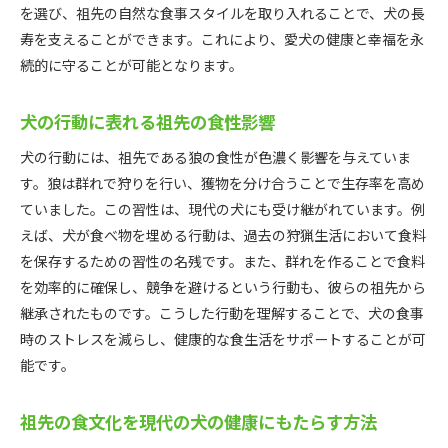
を選び、祖先の自然な食事スタイルを取り入れることで、犬の長
犬の体調改善に役立つ食材選び
寿を支えることができます。これにより、愛犬の健康と幸福を永
愛犬の健康を支える食生活のポイント
続的に守ることが可能となります。
犬の祖先の食生活から導く健康的な食事プラン
祖先の食生活に基づく現代の食事プラン
犬の行動に表れる祖先の食性影響
愛犬のための栄養バランスの取り方
犬の行動には、祖先である狼の食性が色濃く影響を与えていま
犬の健康を保つための食材選び
す。狼は群れで狩りを行い、獲物を分け合うことで生存率を高め
祖先の食事から学ぶ健康的な食事法
ていました。この習性は、現代の犬にも受け継がれています。例
えば、犬が食べ物を埋める行動は、過去の狩猟生活において食料
食事プランが犬の健康に与える影響
を保存するための習性の名残です。また、群れを作ることで食料
犬の食事を改善するための実践方法
を効率的に確保し、競争を避けるという行動も、彼らの祖先から
継承されたものです。こうした行動を理解することで、犬の食事
時のストレスを減らし、健康的な食生活をサポートすることが可
能です。
祖先の食文化を現代の犬の健康にもたらす方法