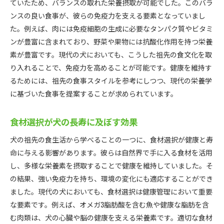
ていたため、バランスの取れた栄養摂取が可能でした。このバラ
食材の組み合わせが犬の体に与える影響
ンスの良い食事が、彼らの免疫力を支える要素となっていまし
祖先から学ぶ栄養バランスの取り方
た。例えば、肉には免疫細胞の生成に必要なタンパク質やビタミ
ンが豊富に含まれており、野菜や果物には抗酸化作用を持つ栄養
犬の健康を支える食事の秘訣
素が豊富です。現代の犬においても、こうした祖先の食文化を取
現代の愛犬に適した自然食のすすめ
り入れることで、免疫力を高めることが可能です。健康を維持す
自然食が犬の健康に与える恩恵
るためには、祖先の食事スタイルを参考にしつつ、現代の栄養学
犬に適した自然食選びのポイント
に基づいた食事を提案することが求められています。
自然食の取り入れ方とその効果
愛犬の健康を守る自然食の秘密
食材選択が犬の長寿に及ぼす効果
自然食がもたらす犬の行動改善
犬の祖先の食生活から学べることの一つに、食材選択が健康と寿
犬の体質に合った自然食の選び方
命に与える影響があります。彼らは自然界で手に入る食材を活用
犬の祖先の食事が教える健康維持のポイント
し、多様な栄養素を摂取することで健康を維持していました。そ
健康維持に必要な食事の基本
の結果、強い免疫力を持ち、環境の変化にも適応することができ
ました。現代の犬においても、食材選択は健康管理において重要
祖先の知恵を生かした犬の健康管理法
な要素です。例えば、オメガ3脂肪酸を含む魚や健康な脂肪を含
犬の免疫力を高める食事法
む肉類は、犬の心臓や脳の健康を支える栄養素です。適切な食材
祖先の食事法が教える健康維持の秘訣