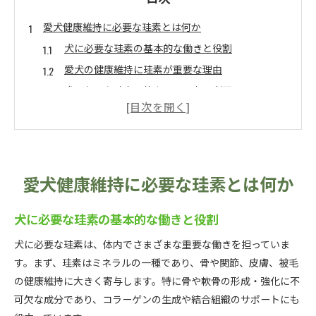
愛犬健康維持に必要な珪素とは何か
犬に必要な珪素の基本的な働きと役割
愛犬の健康維持に珪素が重要な理由
犬に必要な珪素の体内での吸収と利用
愛犬健康維持と珪素不足の関係を解説
犬に必要な珪素が注目される背景とは
犬に必要な珪素を安全に取り入れる方法
犬に必要な珪素の安全な摂取方法を知る
愛犬健康維持に必要な珪素とは何か
愛犬の健康維持に適した珪素の選び方
犬に必要な珪素の基本的な働きと役割
犬に必要な珪素の自然な取り入れ方の工夫
サプリメントで犬に必要な珪素を与える際の注意
犬に必要な珪素は、体内でさまざまな重要な働きを担っていま
点
す。まず、珪素はミネラルの一種であり、骨や関節、皮膚、被毛
犬に必要な珪素の過剰摂取リスクと対策
の健康維持に大きく寄与します。特に骨や軟骨の形成・強化に不
可欠な成分であり、コラーゲンの生成や結合組織のサポートにも
自然派ケアで注目の珪素の効果を解説