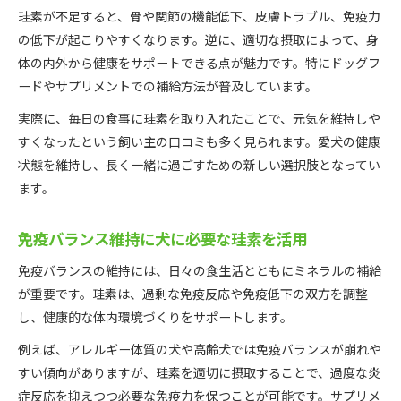
珪素が不足すると、骨や関節の機能低下、皮膚トラブル、免疫力
の低下が起こりやすくなります。逆に、適切な摂取によって、身
体の内外から健康をサポートできる点が魅力です。特にドッグフ
ードやサプリメントでの補給方法が普及しています。
実際に、毎日の食事に珪素を取り入れたことで、元気を維持しや
すくなったという飼い主の口コミも多く見られます。愛犬の健康
状態を維持し、長く一緒に過ごすための新しい選択肢となってい
ます。
免疫バランス維持に犬に必要な珪素を活用
免疫バランスの維持には、日々の食生活とともにミネラルの補給
が重要です。珪素は、過剰な免疫反応や免疫低下の双方を調整
し、健康的な体内環境づくりをサポートします。
例えば、アレルギー体質の犬や高齢犬では免疫バランスが崩れや
すい傾向がありますが、珪素を適切に摂取することで、過度な炎
症反応を抑えつつ必要な免疫力を保つことが可能です。サプリメ