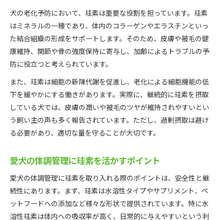
犬の老化予防において、珪素は重要な役割を担っています。珪素
はミネラルの一種であり、体内のコラーゲンやエラスチンといっ
た結合組織の形成をサポートします。そのため、皮膚や被毛の健
康維持、関節や骨の強度保持に寄与し、加齢によるトラブルの予
防に役立つと考えられています。
また、珪素は細胞の新陳代謝を促進し、老化による細胞機能の低
下を緩やかにする働きがあります。実際に、継続的に珪素を摂取
している犬では、皮膚の潤いや被毛のツヤが維持されやすいとい
う飼い主の声も多く報告されています。ただし、過剰摂取は避け
る必要があり、適切な量を守ることが大切です。
愛犬の体調管理に珪素を活かすポイント
愛犬の体調管理に珪素を取り入れる際のポイントは、安全性と継
続性にあります。まず、珪素は水溶性タイプやサプリメント、ペ
ットフードへの添加など様々な形状で提供されています。特に水
溶性珪素は体内への吸収率が高く、日常的に与えやすいという利