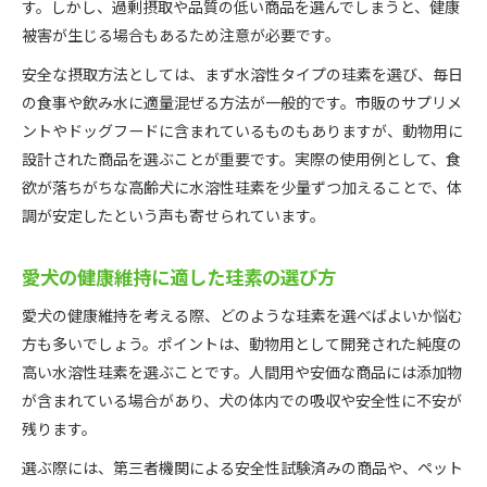
す。しかし、過剰摂取や品質の低い商品を選んでしまうと、健康
被害が生じる場合もあるため注意が必要です。
安全な摂取方法としては、まず水溶性タイプの珪素を選び、毎日
の食事や飲み水に適量混ぜる方法が一般的です。市販のサプリメ
ントやドッグフードに含まれているものもありますが、動物用に
設計された商品を選ぶことが重要です。実際の使用例として、食
欲が落ちがちな高齢犬に水溶性珪素を少量ずつ加えることで、体
調が安定したという声も寄せられています。
愛犬の健康維持に適した珪素の選び方
愛犬の健康維持を考える際、どのような珪素を選べばよいか悩む
方も多いでしょう。ポイントは、動物用として開発された純度の
高い水溶性珪素を選ぶことです。人間用や安価な商品には添加物
が含まれている場合があり、犬の体内での吸収や安全性に不安が
残ります。
選ぶ際には、第三者機関による安全性試験済みの商品や、ペット