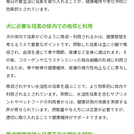
毎日の食生活に珪素を取り入れることが、健康維持や老化予防に
免疫バランス維持に犬に必要な珪素を活用
効果的とされています。
愛犬の免疫低下サインと珪素のサポート力
愛犬の毎日を支える珪素摂取のコツ
犬に必要な珪素の体内での吸収と利用
犬に必要な珪素を毎日続けるための工夫
犬の体内で珪素がどのように吸収・利用されるかは、健康管理を
食事で犬に必要な珪素を効率よく摂る方法
考えるうえで重要なポイントです。摂取した珪素は主に小腸で吸
愛犬の習慣化に役立つ珪素摂取のアイデア
収され、血液を通じて骨や関節、皮膚など全身に運ばれます。そ
犬に必要な珪素の無理ない取り入れ方
の後、コラーゲンやエラスチンといった結合組織の形成に利用さ
日々の健康チェックと犬に必要な珪素の関係
れるため、骨や軟骨の健康維持、皮膚の弾力性向上などに寄与し
ます。
吸収されやすい水溶性の珪素を選ぶことで、より効率的に体内で
利用されるとされています。実際に、水溶性珪素を含むサプリメ
ントやペットフードの利用者からは、健康状態の改善を実感する
声が寄せられています。摂取量や与え方には注意が必要ですが、
適切に取り入れることで健康維持がサポートできます。