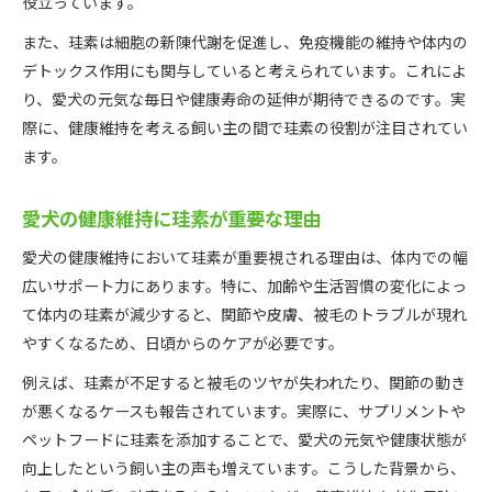
役立っています。
犬に必要な珪素が自然派ケアで注目される理由
自然素材由来の珪素で愛犬健康維持をサポート
また、珪素は細胞の新陳代謝を促進し、免疫機能の維持や体内の
デトックス作用にも関与していると考えられています。これによ
犬に必要な珪素の効果と自然派ケアの実践例
り、愛犬の元気な毎日や健康寿命の延伸が期待できるのです。実
愛犬の日常ケアに珪素を取り入れるメリット
際に、健康維持を考える飼い主の間で珪素の役割が注目されてい
自然療法と犬に必要な珪素の相性を検証
ます。
老化や体調管理に役立つ珪素の特徴
犬に必要な珪素が老化予防で果たす役割
愛犬の健康維持に珪素が重要な理由
愛犬の体調管理に珪素を活かすポイント
愛犬の健康維持において珪素が重要視される理由は、体内での幅
犬に必要な珪素と健康的なエイジングの関係
広いサポート力にあります。特に、加齢や生活習慣の変化によっ
シニア犬にも大切な犬に必要な珪素の効果
て体内の珪素が減少すると、関節や皮膚、被毛のトラブルが現れ
犬に必要な珪素で元気な毎日をサポート
やすくなるため、日頃からのケアが必要です。
免疫力のサポートに珪素がどう働くのか
例えば、珪素が不足すると被毛のツヤが失われたり、関節の動き
犬に必要な珪素で免疫力を高めるメカニズム
が悪くなるケースも報告されています。実際に、サプリメントや
愛犬の免疫ケアに役立つ珪素の効果を解説
ペットフードに珪素を添加することで、愛犬の元気や健康状態が
向上したという飼い主の声も増えています。こうした背景から、
犬に必要な珪素が健康維持に与える影響