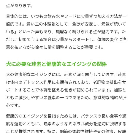
点があります。
具体的には、いつもの飲み水やフードに少量ずつ加える方法が一
般的です。飼い主の体験談として「食欲が安定し、元気が続いて
いる」といった声もあり、無理なく続けられる点が魅力です。た
だし、初めて与える場合は少量からスタートし、体調の変化に注
意を払いながら徐々に量を調整することが重要です。
犬に必要な珪素と健康的なエイジングの関係
犬の健康的なエイジングには、珪素が深く関与しています。珪素
は体内のデトックス作用にも期待されており、老廃物の排出をサ
ポートすることで体調を整える働きが認められています。加齢と
ともに減少しやすい栄養素の一つであるため、意識的な補給が肝
心です。
健康的なエイジングを目指すためには、バランスの良い食事や適
度な運動とともに、珪素のようなミネラル成分を適切に摂取する
ことが推奨されます。特に、関節の柔軟性維持や骨の健康、皮膚