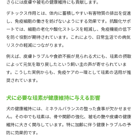
さらには皮膚や被毛の健康維持にも貢献します。
デトックス作用とは、体内に蓄積しやすい有害物質の排出を促進
し、免疫細胞の働きを妨げないようにする効果です。抗酸化サポ
ートでは、細胞の老化や酸化ストレスを軽減し、免疫機能の低下
を防ぐ役割が期待されています。これにより、日常生活での病気
リスクの軽減につながります。
例えば、皮膚トラブルや食欲不振が見られる犬にも、珪素の摂取
によって元気を取り戻したという飼い主の声が寄せられていま
す。こうした実例からも、免疫ケアの一環として珪素の活用が推
奨されています。
犬に必要な珪素が健康維持に与える影響
犬の健康維持には、ミネラルバランスの整った食事が欠かせませ
ん。その中でも珪素は、骨や関節の強化、被毛の艶や皮膚の健康
維持に大きく関与しています。特に加齢に伴う健康トラブルの予
防に効果的です。