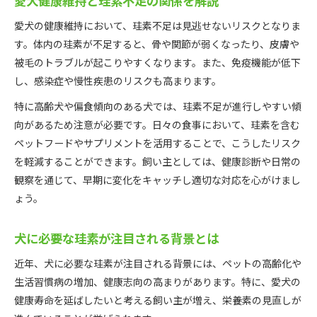
愛犬健康維持と珪素不足の関係を解説
愛犬の健康維持において、珪素不足は見逃せないリスクとなりま
す。体内の珪素が不足すると、骨や関節が弱くなったり、皮膚や
被毛のトラブルが起こりやすくなります。また、免疫機能が低下
し、感染症や慢性疾患のリスクも高まります。
特に高齢犬や偏食傾向のある犬では、珪素不足が進行しやすい傾
向があるため注意が必要です。日々の食事において、珪素を含む
ペットフードやサプリメントを活用することで、こうしたリスク
を軽減することができます。飼い主としては、健康診断や日常の
観察を通じて、早期に変化をキャッチし適切な対応を心がけまし
ょう。
犬に必要な珪素が注目される背景とは
近年、犬に必要な珪素が注目される背景には、ペットの高齢化や
生活習慣病の増加、健康志向の高まりがあります。特に、愛犬の
健康寿命を延ばしたいと考える飼い主が増え、栄養素の見直しが