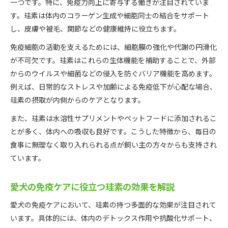
一つです。特に、免疫力向上に寄与する働きが注目されていま
す。珪素は体内のコラーゲン生成や細胞同士の結合をサポート
し、皮膚や被毛、関節などの健康維持に役立ちます。
免疫細胞の活動を支えるためには、細胞膜の強化や代謝の円滑化
が不可欠です。珪素はこれらの生体機能を補助することで、外部
からのウイルスや細菌などの侵入を防ぐバリア機能を高めます。
例えば、日常的なストレスや加齢による免疫低下が心配な場合、
珪素の摂取が内側からのケアとなります。
また、珪素は水溶性サプリメントやペットフードに添加されるこ
とが多く、体内への吸収も良好です。こうした特徴から、毎日の
食事に無理なく取り入れられる点が飼い主の方々からも支持され
ています。
愛犬の免疫ケアに役立つ珪素の効果を解説
愛犬の免疫ケアにおいて、珪素の持つ多面的な効果が注目されて
います。具体的には、体内のデトックス作用や抗酸化サポート、