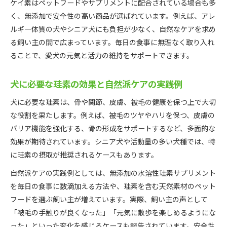
ケイ素はペットフードやサプリメントに配合されている場合も多
く、無添加で安全性の高い商品が選ばれています。例えば、アレ
ルギー体質の犬やシニア犬にも負担が少なく、自然なケアを求め
る飼い主の間で広まっています。毎日の食事に無理なく取り入れ
ることで、愛犬の元気と活力の維持をサポートできます。
犬に必要な珪素の効果と自然派ケアの実践例
犬に必要な珪素は、骨や関節、皮膚、被毛の健康を保つ上で大切
な役割を果たします。例えば、被毛のツヤやハリを保つ、皮膚の
バリア機能を強化する、骨の形成をサポートするなど、多面的な
効果が期待されています。シニア犬や活動量の多い犬種では、特
に珪素の摂取が推奨されるケースもあります。
自然派ケアの実践例としては、無添加の水溶性珪素サプリメント
を毎日の食事に数滴加える方法や、珪素を含む天然素材のペット
フードを選ぶ飼い主が増えています。実際、飼い主の声として
「被毛の手触りが良くなった」「元気に散歩を楽しめるようにな
った」といった変化を感じるケースも報告されています。安全性