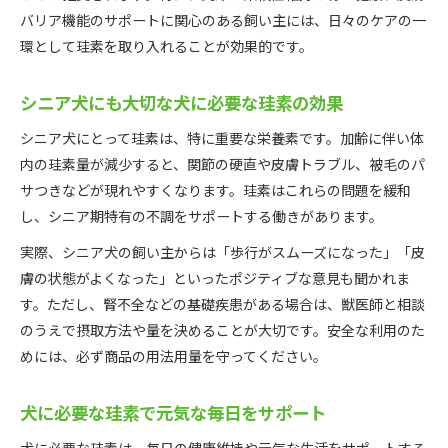
バリア機能のサポートに関心のある飼い主には、日々のケアの一
環として珪素を取り入れることが効果的です。
シニア犬にも大切な犬に必要な珪素の効果
シニア犬にとって珪素は、特に重要な栄養素です。加齢に伴い体
内の珪素量が減少すると、関節の硬直や皮膚トラブル、被毛のパ
サつきなどが現れやすくなります。珪素はこれらの問題を緩和
し、シニア期特有の不調をサポートする働きがあります。
実際、シニア犬の飼い主からは「歩行がスムーズになった」「皮
膚の状態がよくなった」といったポジティブな意見も聞かれま
す。ただし、腎不全などの基礎疾患がある場合は、獣医師と相談
のうえで摂取方法や量を決めることが大切です。安全な利用のた
めには、必ず商品の用法用量を守ってください。
犬に必要な珪素で元気な毎日をサポート
犬に必要な珪素は、毎日の健康維持や元気な生活をサポートする