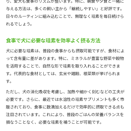
り、愛犬も食事のリズムが整います。特に、朝食や夕食と一緒に
与える方法は、多くの飼い主から「継続しやすい」と好評です。
日々のルーティンに組み込むことで、無理なく珪素を毎日続けら
れるでしょう。
食事で犬に必要な珪素を効率よく摂る方法
犬に必要な珪素は、普段の食事からも摂取可能ですが、食材によ
って含有量に差があります。特に、ミネラルが豊富な野菜や穀物
を活用することで、自然な形で珪素を取り入れることができま
す。代表的な食材としては、玄米や雑穀、根菜類が挙げられま
す。
ただし、犬の消化吸収を考慮し、加熱や細かく刻むなどの工夫が
必要です。さらに、最近では水溶性の珪素サプリメントも多く市
販されており、食事に数滴加えるだけで効率的に摂取できる点も
注目されています。これにより、普段のごはんの栄養バランスを
損なうことなく、必要な珪素を補うことが可能です。